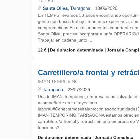
TEMPS
Santa Oliva
, Tarragona
13/06/2026
En TEMPS llevamos 30 años encontrando oportunid
gente que busca trabajo.Tenemos experiencia, so
comprometidos.En estos momentos importante empr
Santa Oliva, precisa incorporar a un/a OPERARI
Trabajar en cadena junto ...
12 €
De duracion determinada
Jornada Compl
Carretillero/a frontal y retráct
IMAN TEMPORING
Tarragona
29/07/2026
Desde IMAN Temporing, empresa especializada e
acompañarte en tu trayectoria
laboral.#Conectamoseltalentoconlasoportunidades
IMAN TEMPORING TARRAGONA estamos ofreciend
carretillero/a frontal y retráctil en una empresa de
funciones? ...
De duracion determinada
Jornada Completa