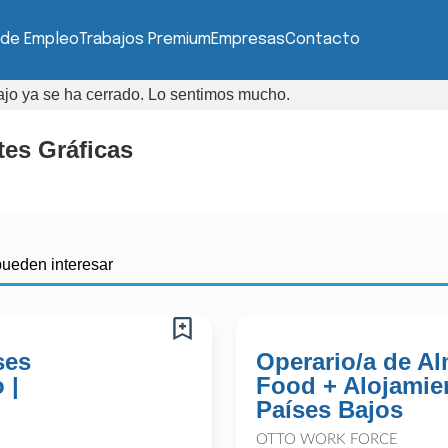
 de Empleo
Trabajos Premium
Empresas
Contacto
bajo ya se ha cerrado. Lo sentimos mucho.
tes Gráficas
pueden interesar
ses
Operario/a de A
 |
Food + Alojamien
Países Bajos
OTTO WORK FORCE