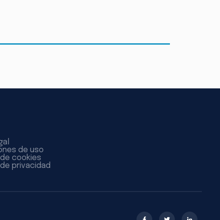
gal
ones de uso
a de cookies
 de privacidad