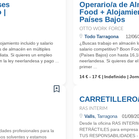
ses
Operario/a de A
 |
Food + Alojamien
Países Bajos
OTTO WORK FORCE
Todo Tarragona
12/06
jamiento incluido y salario
¿Buscas trabajo en almacén log
s de almacén en múltiples
salario competitivo? Boon Fo
iata. Si quieres un empleo
(Países Bajos) con hasta 16,18
n la ley neerlandesa y pago ...
neerlandesa. Si quieres dar e
primer ...
14 € - 17 €
Indefinido
Jorn
CARRETILLERO/
RAS INTERIM
Valls
, Tarragona
01/08/2
Desde la oficina RAS INTE
RETRÁCTILES para empresa d
ades profesionales para la
TUS RESPONSABILIDADES - Carga
mos solventes y estamos