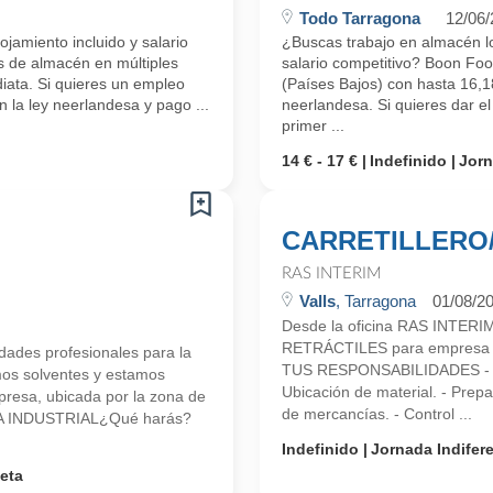
Todo Tarragona
12/06
jamiento incluido y salario
¿Buscas trabajo en almacén log
s de almacén en múltiples
salario competitivo? Boon Fo
iata. Si quieres un empleo
(Países Bajos) con hasta 16,18
n la ley neerlandesa y pago ...
neerlandesa. Si quieres dar e
primer ...
14 € - 17 €
Indefinido
Jorn
CARRETILLERO/
RAS INTERIM
Valls
, Tarragona
01/08/2
Desde la oficina RAS INTE
RETRÁCTILES para empresa d
ades profesionales para la
TUS RESPONSABILIDADES - Carga
mos solventes y estamos
Ubicación de material. - Prep
esa, ubicada por la zona de
de mercancías. - Control ...
O/A INDUSTRIAL¿Qué harás?
Indefinido
Jornada Indifer
eta