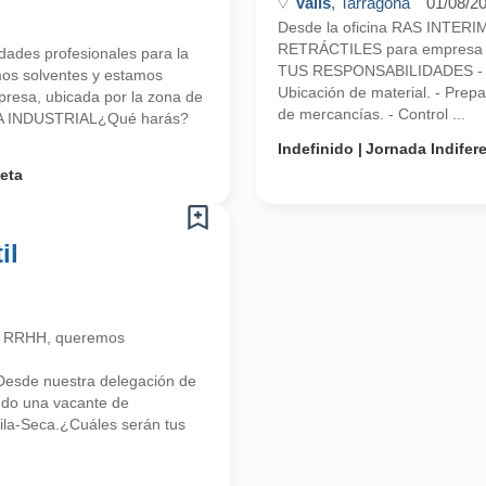
Valls
, Tarragona
01/08/2
Desde la oficina RAS INTE
RETRÁCTILES para empresa d
ades profesionales para la
TUS RESPONSABILIDADES - Carga
mos solventes y estamos
Ubicación de material. - Prep
esa, ubicada por la zona de
de mercancías. - Control ...
O/A INDUSTRIAL¿Qué harás?
Indefinido
Jornada Indifer
eta
il
n RRHH, queremos
Desde nuestra delegación de
o una vacante de
 Vila-Seca.¿Cuáles serán tus