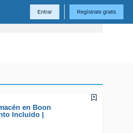
Entrar
Regístrate gratis
lmacén en Boon
to Incluido |