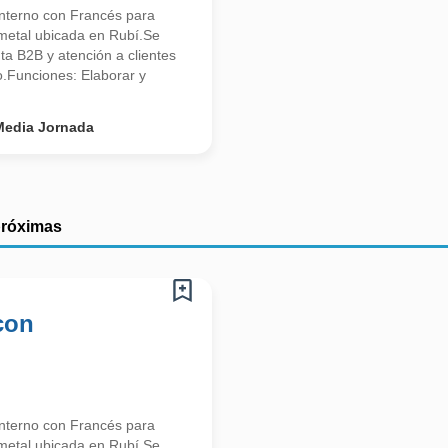
nterno con Francés para
 metal ubicada en Rubí.Se
nta B2B y atención a clientes
o.Funciones: Elaborar y
Media Jornada
próximas
con
nterno con Francés para
 metal ubicada en Rubí.Se