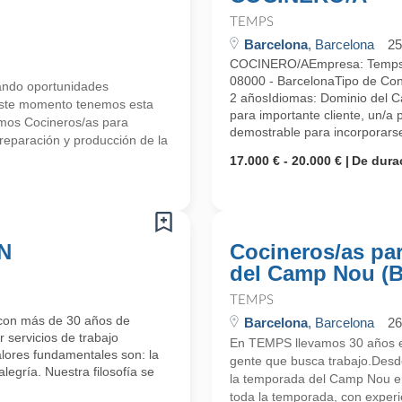
TEMPS
Barcelona
, Barcelona
25
COCINERO/AEmpresa: TempsUbi
08000 - BarcelonaTipo de Con
ndo oportunidades
2 añosIdiomas: Dominio del C
 este momento tenemos esta
para importante cliente, un/a 
mos Cocineros/as para
demostrable para incorporarse
eparación y producción de la
17.000 € - 20.000 €
De dura
N
Cocineros/as pa
del Camp Nou (B
TEMPS
con más de 30 años de
Barcelona
, Barcelona
26
 servicios de trabajo
En TEMPS llevamos 30 años en
alores fundamentales son: la
gente que busca trabajo.Des
alegría. Nuestra filosofía se
la temporada del Camp Nou e
toda la temporada, con experi