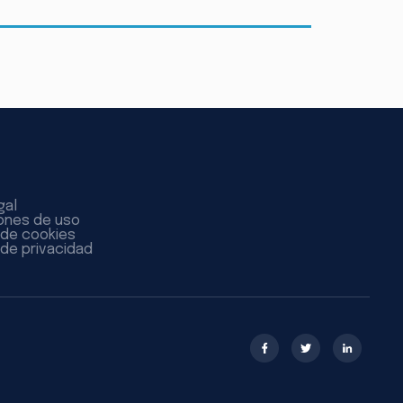
gal
ones de uso
a de cookies
 de privacidad