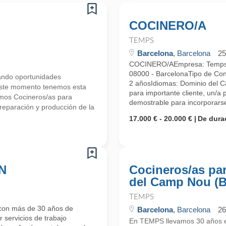
COCINERO/A
TEMPS
Barcelona
, Barcelona
25
COCINERO/AEmpresa: TempsUbi
08000 - BarcelonaTipo de Con
ndo oportunidades
2 añosIdiomas: Dominio del C
 este momento tenemos esta
para importante cliente, un/a 
mos Cocineros/as para
demostrable para incorporarse
eparación y producción de la
17.000 € - 20.000 €
De dura
N
Cocineros/as pa
del Camp Nou (B
TEMPS
con más de 30 años de
Barcelona
, Barcelona
26
 servicios de trabajo
En TEMPS llevamos 30 años en