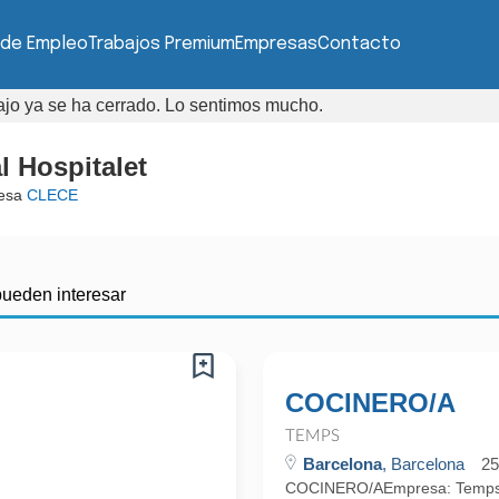
 de Empleo
Trabajos Premium
Empresas
Contacto
bajo ya se ha cerrado. Lo sentimos mucho.
l Hospitalet
resa
CLECE
pueden interesar
COCINERO/A
TEMPS
Barcelona
, Barcelona
25
COCINERO/AEmpresa: TempsUbi