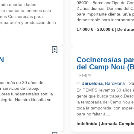
08000 - BarcelonaTipo de Con
ndo oportunidades
2 añosIdiomas: Dominio del C
 este momento tenemos esta
para importante cliente, un/a 
mos Cocineros/as para
demostrable para incorporarse
eparación y producción de la
17.000 € - 20.000 €
De dura
N
Cocineros/as pa
del Camp Nou (B
TEMPS
con más de 30 años de
Barcelona
, Barcelona
26
 servicios de trabajo
En TEMPS llevamos 30 años en
alores fundamentales son: la
gente que busca trabajo.Des
alegría. Nuestra filosofía se
la temporada del Camp Nou e
toda la temporada, con experi
para no faltar a ...
Indefinido
Jornada Comple