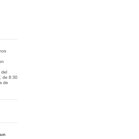
mos
on
 del
, de 8:30
a de
 un