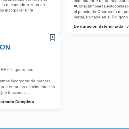
acompañarte en tu trayectoria 
n la encantadora zona de
#Conectamoseltalentoconlaso
s incorporar un/a
el puesto de Operario/a de p
metal, ubicada en el Polígono i
De duracion determinada
J
ION
n RRHH, queremos
tamos incorporar de manera
na empresa de alimentación
é funciones ...
Jornada Completa