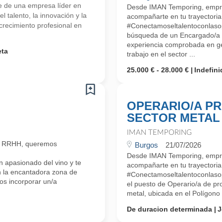
e de una empresa líder en
Desde IMAN Temporing, empr
 talento, la innovación y la
acompañarte en tu trayectoria 
crecimiento profesional en
#Conectamoseltalentoconlaso
búsqueda de un Encargado/
experiencia comprobada en ge
eta
trabajo en el sector ...
25.000 € - 28.000 €
Indefini
OPERARIO/A P
SECTOR METAL
IMAN TEMPORING
n RRHH, queremos
Burgos
21/07/2026
Desde IMAN Temporing, empr
 apasionado del vino y te
acompañarte en tu trayectoria 
n la encantadora zona de
#Conectamoseltalentoconlaso
s incorporar un/a
el puesto de Operario/a de p
metal, ubicada en el Polígono i
De duracion determinada
J