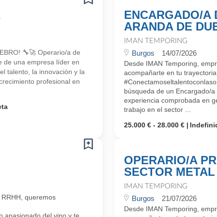
A
ENCARGADO/A 
ARANDA DE DU
IMAN TEMPORING
RO! 🔧🚀 Operario/a de
Burgos
14/07/2026
e de una empresa líder en
Desde IMAN Temporing, empr
 talento, la innovación y la
acompañarte en tu trayectoria 
crecimiento profesional en
#Conectamoseltalentoconlaso
búsqueda de un Encargado/
experiencia comprobada en ge
eta
trabajo en el sector ...
25.000 € - 28.000 €
Indefini
OPERARIO/A P
SECTOR METAL
IMAN TEMPORING
n RRHH, queremos
Burgos
21/07/2026
Desde IMAN Temporing, empr
 apasionado del vino y te