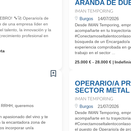
ARANDA DE DU
IMAN TEMPORING
RO! 🔧🚀 Operario/a de
Burgos
14/07/2026
e de una empresa líder en
Desde IMAN Temporing, empr
 talento, la innovación y la
acompañarte en tu trayectoria 
crecimiento profesional en
#Conectamoseltalentoconlaso
búsqueda de un Encargado/
experiencia comprobada en ge
eta
trabajo en el sector ...
25.000 € - 28.000 €
Indefini
OPERARIO/A P
SECTOR METAL
IMAN TEMPORING
n RRHH, queremos
Burgos
21/07/2026
Desde IMAN Temporing, empr
 apasionado del vino y te
acompañarte en tu trayectoria 
n la encantadora zona de
#Conectamoseltalentoconlaso
s incorporar un/a
el puesto de Operario/a de p