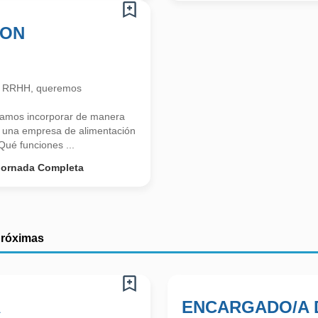
ION
n RRHH, queremos
tamos incorporar de manera
na empresa de alimentación
é funciones ...
Jornada Completa
próximas
A
ENCARGADO/A 