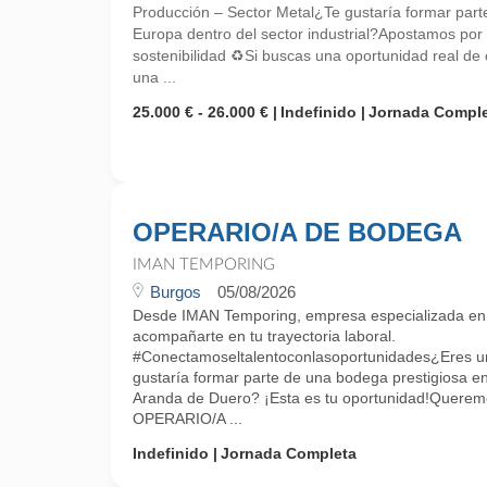
Producción – Sector Metal¿Te gustaría formar part
Europa dentro del sector industrial?Apostamos por el
sostenibilidad ♻️Si buscas una oportunidad real de 
una ...
25.000 € - 26.000 €
Indefinido
Jornada Compl
OPERARIO/A DE BODEGA
IMAN TEMPORING
Burgos
05/08/2026
Desde IMAN Temporing, empresa especializada e
acompañarte en tu trayectoria laboral.
#Conectamoseltalentoconlasoportunidades¿Eres un
gustaría formar parte de una bodega prestigiosa e
Aranda de Duero? ¡Esta es tu oportunidad!Queremo
OPERARIO/A ...
Indefinido
Jornada Completa