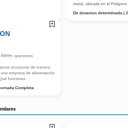
metal, ubicada en el Polígono i
De duracion determinada
J
ION
n RRHH, queremos
tamos incorporar de manera
na empresa de alimentación
é funciones ...
Jornada Completa
imilares