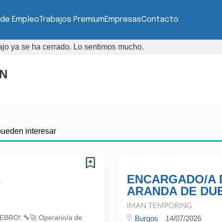
 de Empleo
Trabajos Premium
Empresas
Contacto
bajo ya se ha cerrado. Lo sentimos mucho.
N
pueden interesar
A
ENCARGADO/A 
ARANDA DE DU
IMAN TEMPORING
RO! 🔧🚀 Operario/a de
Burgos
14/07/2026