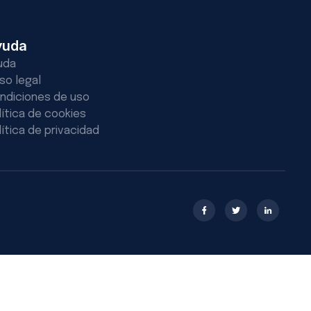
yuda
uda
iso legal
ndiciones de uso
lítica de cookies
lítica de privacidad