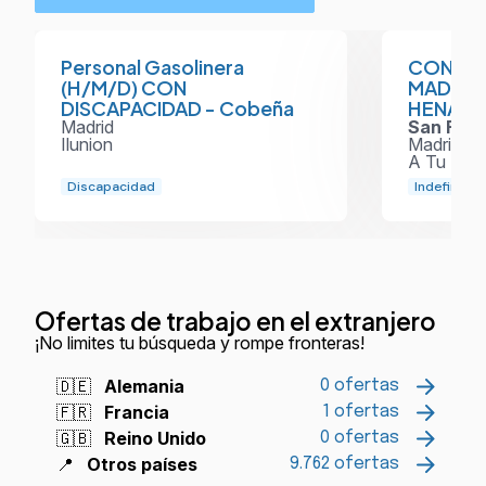
Personal Gasolinera
CONDUC
(H/M/D) CON
MADRID
DISCAPACIDAD - Cobeña
HENARE
Madrid
San Fer
Ilunion
Madrid
A Tu Hor
Discapacidad
Indefinido
Ofertas de trabajo en el extranjero
¡No limites tu búsqueda y rompe fronteras!
🇩🇪
Alemania
0 ofertas
🇫🇷
Francia
1 ofertas
🇬🇧
Reino Unido
0 ofertas
📍
Otros países
9.762 ofertas