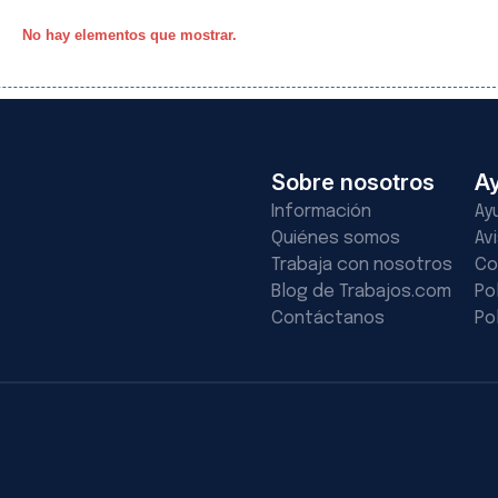
No hay elementos que mostrar.
Sobre nosotros
A
Información
Ay
Quiénes somos
Av
Trabaja con nosotros
Co
Blog de Trabajos.com
Po
Contáctanos
Po