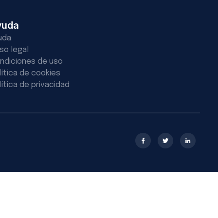
yuda
uda
iso legal
ndiciones de uso
lítica de cookies
lítica de privacidad