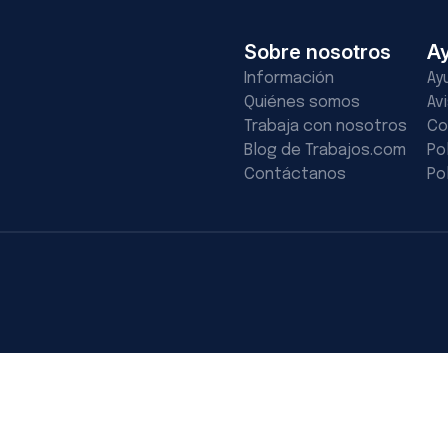
Sobre nosotros
A
Información
Ay
Quiénes somos
Av
Trabaja con nosotros
Co
Blog de Trabajos.com
Po
Contáctanos
Po