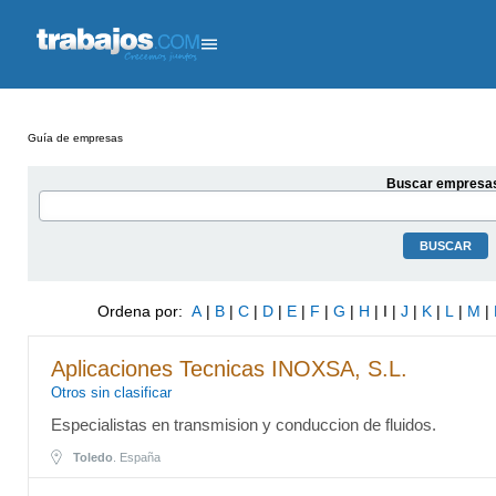
Guía de empresas
Buscar empresa
Ordena por:
A
|
B
|
C
|
D
|
E
|
F
|
G
|
H
| I |
J
|
K
|
L
|
M
|
Aplicaciones Tecnicas INOXSA, S.L.
Otros sin clasificar
Especialistas en transmision y conduccion de fluidos.
Toledo
. España