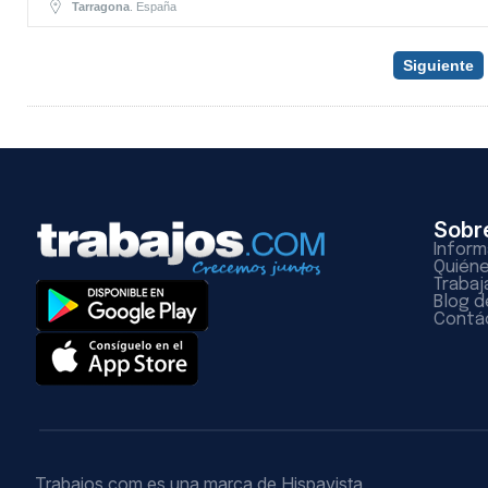
Tarragona
. España
Siguiente
Sobr
Inform
Quién
Trabaj
Blog d
Contá
Trabajos.com es una marca de Hispavista