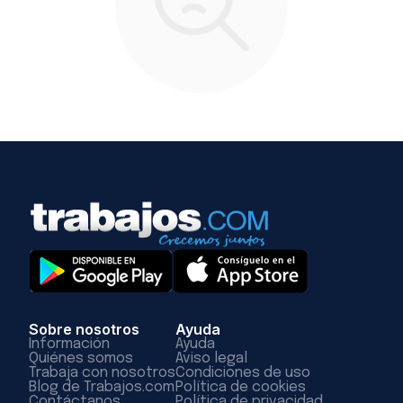
Sobre nosotros
Ayuda
Información
Ayuda
Quiénes somos
Aviso legal
Trabaja con nosotros
Condiciones de uso
Blog de Trabajos.com
Política de cookies
Contáctanos
Política de privacidad