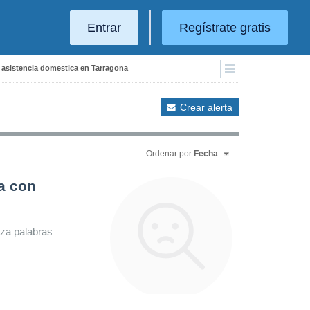
Entrar
Regístrate gratis
 asistencia domestica en Tarragona
Crear alerta
Ordenar por
Fecha
a con
iza palabras