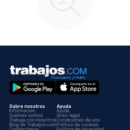
Sobre nosotros
Ayuda
Información
Ayuda
Quiénes somos
Aviso legal
Trabaja con nosotros
Condiciones de uso
Blog de Trabajos.com
Política de cookies
Contáctanos
Política de privacidad