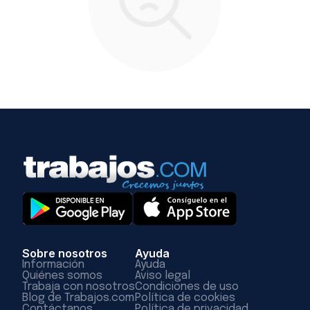
Sobre nosotros
Ayuda
Información
Ayuda
Quiénes somos
Aviso legal
Trabaja con nosotros
Condiciones de uso
Blog de Trabajos.com
Política de cookies
Contáctanos
Política de privacidad