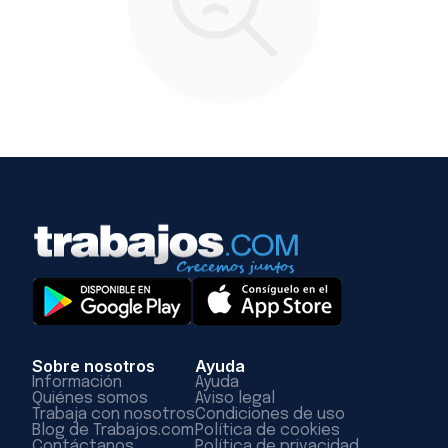
Sobre nosotros
Ayuda
Información
Ayuda
Quiénes somos
Aviso legal
Trabaja con nosotros
Condiciones de uso
Blog de Trabajos.com
Política de cookies
Contáctanos
Política de privacidad