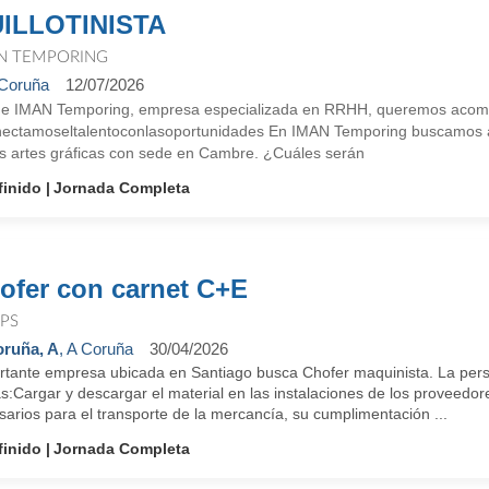
ILLOTINISTA
N TEMPORING
Coruña
12/07/2026
e IMAN Temporing, empresa especializada en RRHH, queremos acompañ
ectamoseltalentoconlasoportunidades En IMAN Temporing buscamos a u
as artes gráficas con sede en Cambre. ¿Cuáles serán
finido
Jornada Completa
ofer con carnet C+E
PS
ruña, A
, A Coruña
30/04/2026
rtante empresa ubicada en Santiago busca Chofer maquinista. La per
s:Cargar y descargar el material en las instalaciones de los proveedo
arios para el transporte de la mercancía, su cumplimentación ...
finido
Jornada Completa