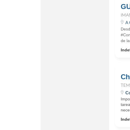
GU
IMA
A 
Desd
#Con
de l
Inde
Ch
TEM
Co
Impo
tarea
neces
Inde