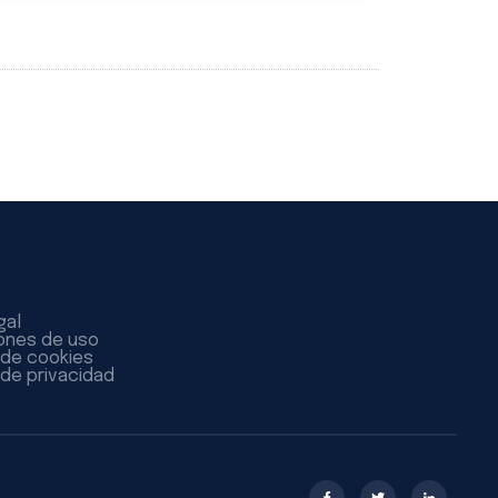
gal
ones de uso
a de cookies
 de privacidad