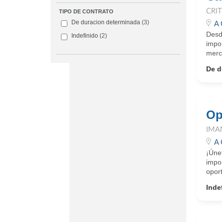
CRI
TIPO DE CONTRATO
De duracion determinada
(3)
A 
Desd
Indefinido
(2)
impo
merca
De d
Op
IMA
A 
¡Úne
impor
oport
Inde