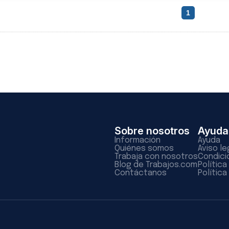
1
Sobre nosotros
Ayuda
Información
Ayuda
Quiénes somos
Aviso le
Trabaja con nosotros
Condici
Blog de Trabajos.com
Polític
Contáctanos
Política