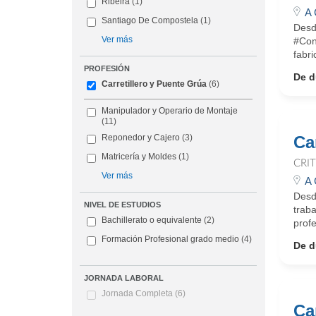
Ribeira
(1)
A 
Santiago De Compostela
(1)
Desd
Ver más
#Con
fabri
PROFESIÓN
De d
Carretillero y Puente Grúa
(6)
Manipulador y Operario de Montaje
(11)
Ca
Reponedor y Cajero
(3)
Matricería y Moldes
(1)
CRI
Ver más
A 
Desd
NIVEL DE ESTUDIOS
traba
Bachillerato o equivalente
(2)
profe
Formación Profesional grado medio
(4)
De d
JORNADA LABORAL
Jornada Completa
(6)
Car