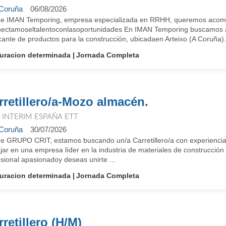
Coruña
06/08/2026
e IMAN Temporing, empresa especializada en RRHH, queremos acompañ
ectamoseltalentoconlasoportunidades En IMAN Temporing buscamos a 
cante de productos para la construcción, ubicadaen Arteixo (A Coruña). 
uracion determinada
Jornada Completa
rretillero/a-Mozo almacén.
T INTERIM ESPAÑA ETT
Coruña
30/07/2026
e GRUPO CRIT, estamos buscando un/a Carretillero/a con experiencia en
jar en una empresa líder en la industria de materiales de construcció
sional apasionadoy deseas unirte ...
uracion determinada
Jornada Completa
retillero (H/M)