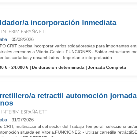
ldador/a incorporación Inmediata
T INTERIM ESPAÑA ETT
aba
05/08/2026
O CRIT precisa incorporar varios soldadores/as para importantes emp
triales cercanos a Vitoria-Gasteiz.FUNCIONES:- Soldar estructuras met
ntos cortados y ensamblados - Importante interpretación ...
00 € - 24.000 €
De duracion determinada
Jornada Completa
rretillero/a retractil automoción jornada
rnos
T INTERIM ESPAÑA ETT
aba
31/07/2026
 CRIT, multinacional del sector del Trabajo Temporal, selecciona un/un
tomoción situada en Vitoria.FUNCIONES: - Utilizar carretilla retrácti