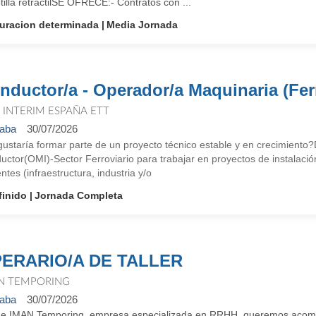
tilla retráctilSE OFRECE:- Contratos con ...
uracion determinada
Media Jornada
nductor/a - Operador/a Maquinaria (Ferr
T INTERIM ESPAÑA ETT
aba
30/07/2026
gustaría formar parte de un proyecto técnico estable y en crecimient
ctor(OMI)-Sector Ferroviario para trabajar en proyectos de instalació
ntes (infraestructura, industria y/o
finido
Jornada Completa
ERARIO/A DE TALLER
N TEMPORING
aba
30/07/2026
e IMAN Temporing, empresa especializada en RRHH, queremos acompañ