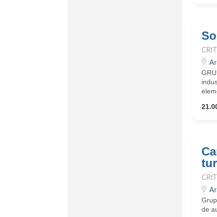
So
CRI
Ar
GRUP
indus
eleme
21.0
Ca
tu
CRI
Ar
Grupo
de au