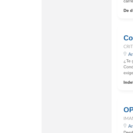
carre
De d
Co
CRI
Ar
¿Te 
Condu
exige
Inde
OP
IMA
Ar
Desd