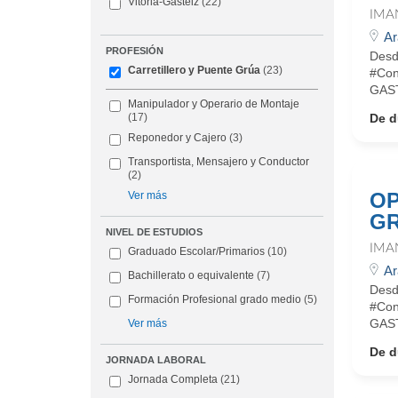
Vitoria-Gasteiz
(22)
IMA
Ar
PROFESIÓN
Desd
Carretillero y Puente Grúa
(23)
#Con
GAST
Manipulador y Operario de Montaje
De d
(17)
Reponedor y Cajero
(3)
Transportista, Mensajero y Conductor
(2)
OP
Ver más
GR
NIVEL DE ESTUDIOS
IMA
Graduado Escolar/Primarios
(10)
Ar
Bachillerato o equivalente
(7)
Desd
Formación Profesional grado medio
(5)
#Con
GAST
Ver más
De d
JORNADA LABORAL
Jornada Completa
(21)