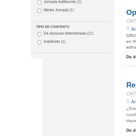
Jornada Indiferente
(1)
Media Jornada
(1)
Op
CRI
TIPO DE CONTRATO
Ar
De duracion determinada
(21)
GRUP
en V
Indefinido
(1)
estr
De d
Re
CRI
Ar
¿Est
cond
depa
De d