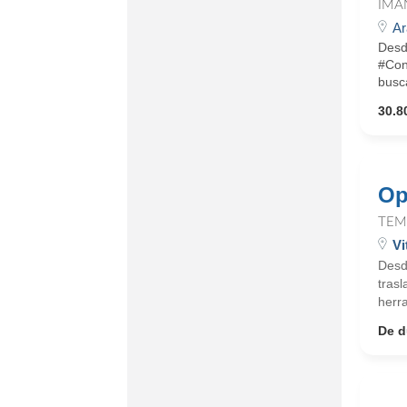
IMA
Ar
Desd
#Con
busca
30.8
Op
TEM
Vi
Desd
trasl
herra
De d