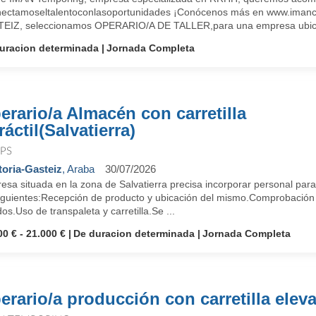
ectamoseltalentoconlasoportunidades ¡Conócenos más en www.imanco
EIZ, seleccionamos OPERARIO/A DE TALLER,para una empresa ubica
uracion determinada
Jornada Completa
erario/a Almacén con carretilla
ráctil(Salvatierra)
PS
toria-Gasteiz
, Araba
30/07/2026
esa situada en la zona de Salvatierra precisa incorporar personal par
siguientes:Recepción de producto y ubicación del mismo.Comprobación 
os.Uso de transpaleta y carretilla.Se ...
00 € - 21.000 €
De duracion determinada
Jornada Completa
erario/a producción con carretilla elev