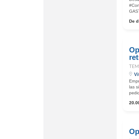
#Con
GAST
De d
Op
ret
TEM
Vi
Empr
las 
pedid
20.0
Op