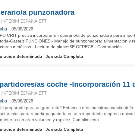
erario/a punzonadora
T INTERIM ESPAÑA ETT
aba
05/08/2026
O CRIT precisa incorporar un operario/a de punzonadora para importa
itoria-Gasteiz.FUNCIONES:- Manejo de punzonadora: alimentación y re
ucturas metálicas.- Lectura de planosSE OFRECE:- Contratación ...
uracion determinada
Jornada Completa
partidores/as coche -Incorporación 11 
T INTERIM ESPAÑA ETT
aba
05/08/2026
ás preparado para un gran reto? Entonces eres nuestro/a candidato/a
uctores/as para repartir paquetería en una importante empresa ubica
quetería con gran volumen y rapidez. Cumplimiento
uracion determinada
Jornada Completa