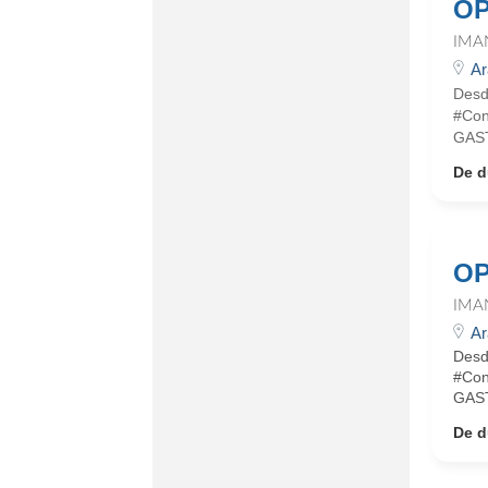
OP
IMA
Ar
Desd
#Con
GAST
De d
OP
IMA
Ar
Desd
#Con
GAST
De d