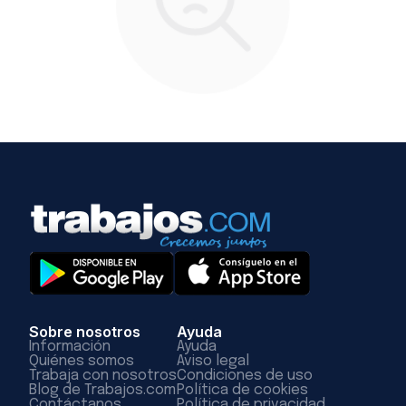
Sobre nosotros
Ayuda
Información
Ayuda
Quiénes somos
Aviso legal
Trabaja con nosotros
Condiciones de uso
Blog de Trabajos.com
Política de cookies
Contáctanos
Política de privacidad