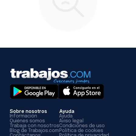
Sobre nosotros
Ayuda
Información
Ayuda
Quiénes somos
Aviso legal
Trabaja con nosotros
Condiciones de uso
Blog de Trabajos.com
Política de cookies
Contáctanos
Política de privacidad