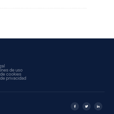
gal
ones de uso
a de cookies
 de privacidad