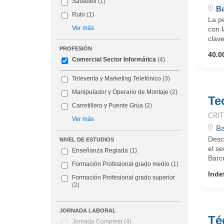
Sabadell
(1)
Ba
Rubi
(1)
La pe
Ver más
con 
clave
PROFESIÓN
40.0
Comercial Sector Informática
(4)
Televenta y Marketing Telefónico
(3)
Manipulador y Operario de Montaje
(2)
Te
Carretillero y Puente Grúa
(2)
CRI
Ver más
Ba
Desc
NIVEL DE ESTUDIOS
el se
Enseñanza Reglada
(1)
Barce
Formación Profesional grado medio
(1)
Inde
Formación Profesional grado superior
(2)
JORNADA LABORAL
Té
Jornada Completa
(4)