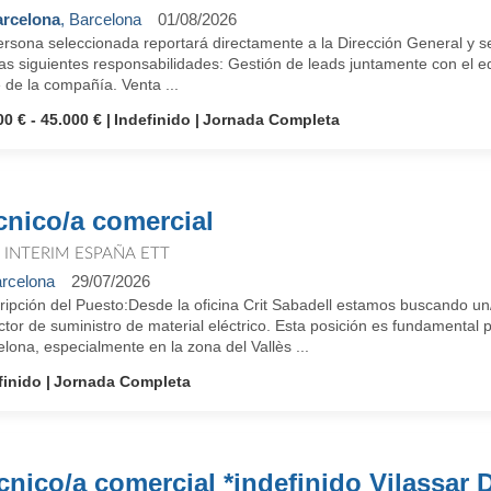
rcelona
, Barcelona
01/08/2026
rsona seleccionada reportará directamente a la Dirección General y se
las siguientes responsabilidades: Gestión de leads juntamente con el e
 de la compañía. Venta ...
00 € - 45.000 €
Indefinido
Jornada Completa
cnico/a comercial
T INTERIM ESPAÑA ETT
rcelona
29/07/2026
ripción del Puesto:Desde la oficina Crit Sabadell estamos buscando u
ctor de suministro de material eléctrico. Esta posición es fundamental 
lona, especialmente en la zona del Vallès ...
finido
Jornada Completa
cnico/a comercial *indefinido Vilassar D