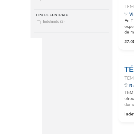
TEM
Vi
TIPO DE CONTRATO
En T
Indefinido
(2)
expe
de ma
27.0
TÉ
TEM
R
TEMP
ofrec
demo
Inde