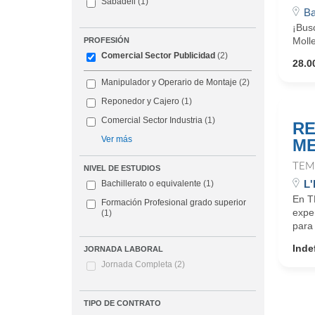
Sabadell
(1)
Ba
¡Busc
Molle
PROFESIÓN
Comercial Sector Publicidad
(2)
28.0
Manipulador y Operario de Montaje
(2)
Reponedor y Cajero
(1)
Comercial Sector Industria
(1)
RE
Ver más
ME
TEM
NIVEL DE ESTUDIOS
L'
Bachillerato o equivalente
(1)
En T
Formación Profesional grado superior
expe
(1)
para 
Inde
JORNADA LABORAL
Jornada Completa
(2)
TIPO DE CONTRATO