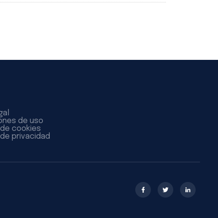
gal
ones de uso
a de cookies
 de privacidad