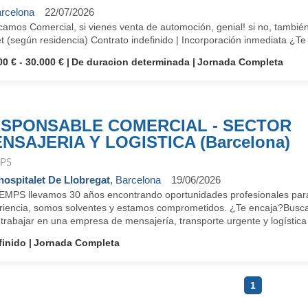
rcelona
22/07/2026
amos Comercial, si vienes venta de automoción, genial! si no, también
t (según residencia) Contrato indefinido | Incorporación inmediata ¿T
00 € - 30.000 €
De duracion determinada
Jornada Completa
SPONSABLE COMERCIAL - SECTOR
NSAJERIA Y LOGISTICA (Barcelona)
PS
hospitalet De Llobregat
, Barcelona
19/06/2026
EMPS llevamos 30 años encontrando oportunidades profesionales para
riencia, somos solventes y estamos comprometidos. ¿Te encaja?Bus
trabajar en una empresa de mensajería, transporte urgente y logística 
finido
Jornada Completa
1