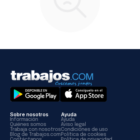
Sobre nosotros
Ayuda
Información
Ayuda
Quiénes somos
Aviso legal
Trabaja con nosotros
Condiciones de uso
Blog de Trabajos.com
Política de cookies
Contáctanos
Política de privacidad