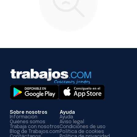
Sobre nosotros
Ayuda
Información
Ayuda
Quiénes somos
Aviso legal
Trabaja con nosotros
Condiciones de uso
Blog de Trabajos.com
Política de cookies
Contáctanos
Política de privacidad