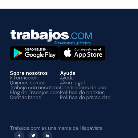
Sobre nosotros
Ayuda
Información
Ayuda
Quiénes somos
Aviso legal
Trabaja con nosotros
Condiciones de uso
Blog de Trabajos.com
Política de cookies
Contáctanos
Política de privacidad
Trabajos.com es una marca de Hispavista