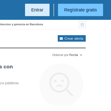
Entrar
Regístrate gratis
direccion y gerencia en Barcelona
Crear alerta
Ordenar por
Fecha
a con
iza palabras