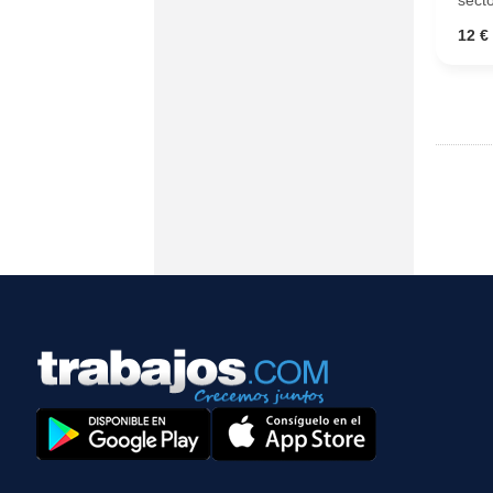
secto
12 €