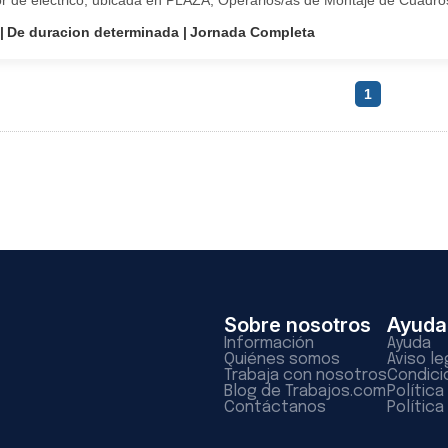
r de eléctrico, ubicada en PLAZA, Operarios/as de Montaje de Cuadros 
De duracion determinada
Jornada Completa
1
Sobre nosotros
Ayuda
Información
Ayuda
Quiénes somos
Aviso le
Trabaja con nosotros
Condici
Blog de Trabajos.com
Polític
Contáctanos
Política