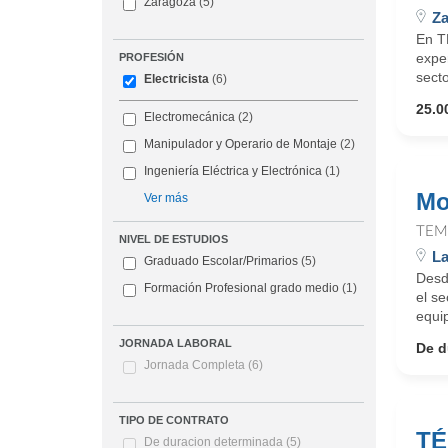
Zaragoza
(5)
Za
En T
expe
PROFESIÓN
secto
Electricista
(6)
25.0
Electromecánica
(2)
Manipulador y Operario de Montaje
(2)
Ingeniería Eléctrica y Electrónica
(1)
Mo
Ver más
TEM
NIVEL DE ESTUDIOS
La
Graduado Escolar/Primarios
(5)
Desd
Formación Profesional grado medio
(1)
el s
equip
JORNADA LABORAL
De d
Jornada Completa
(6)
TIPO DE CONTRATO
TÉ
De duracion determinada
(5)