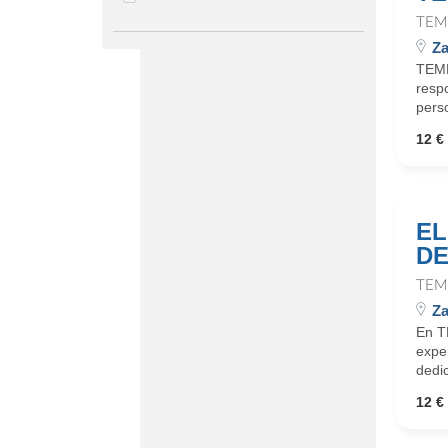
TEM
Za
TEMP
respo
perso
12 €
EL
DE
TEM
Za
En T
expe
dedic
12 €