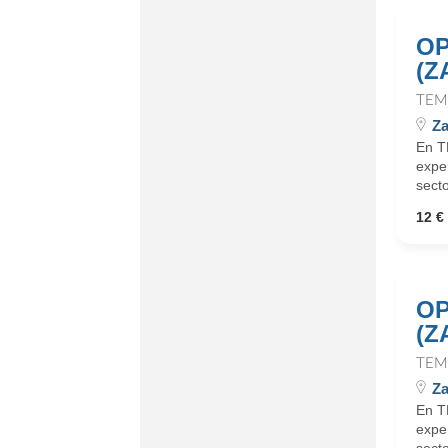
OP
(Z
TEM
Za
En T
expe
secto
12 €
OP
(Z
TEM
Za
En T
expe