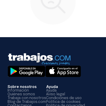
Sobre nosotros
Ayuda
Información
Ayuda
Quiénes somos
Aviso legal
Trabaja con nosotros
Condiciones de uso
Blog de Trabajos.com
Política de cookies
Contáctanos
Política de privacidad