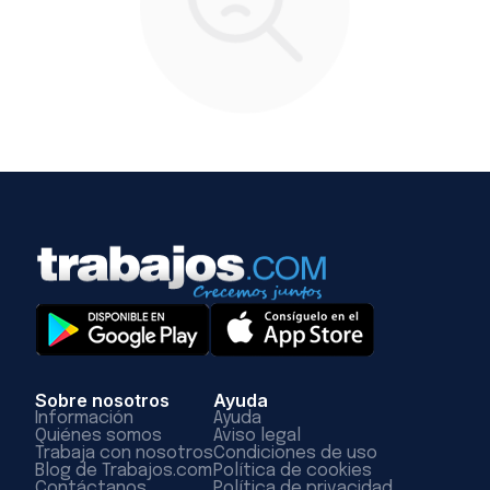
Sobre nosotros
Ayuda
Información
Ayuda
Quiénes somos
Aviso legal
Trabaja con nosotros
Condiciones de uso
Blog de Trabajos.com
Política de cookies
Contáctanos
Política de privacidad