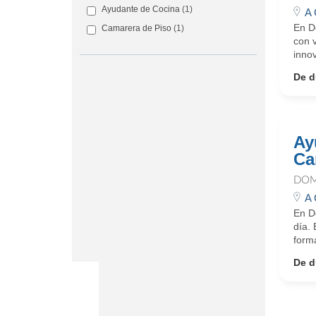
Ayudante de Cocina
(1)
A 
En D
Camarera de Piso
(1)
con 
innov
De d
Ay
Ca
DOM
A 
En D
día.
form
De d