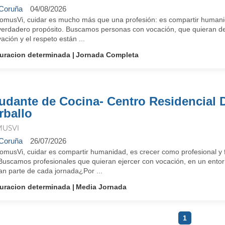
Coruña
04/08/2026
omusVi, cuidar es mucho más que una profesión: es compartir humanid
verdadero propósito. Buscamos personas con vocación, que quieran des
ación y el respeto están ...
uracion determinada
Jornada Completa
udante de Cocina- Centro Residencial
rballo
USVI
Coruña
26/07/2026
omusVi, cuidar es compartir humanidad, es crecer como profesional y f
 Buscamos profesionales que quieran ejercer con vocación, en un entorn
an parte de cada jornada¿Por ...
uracion determinada
Media Jornada
1