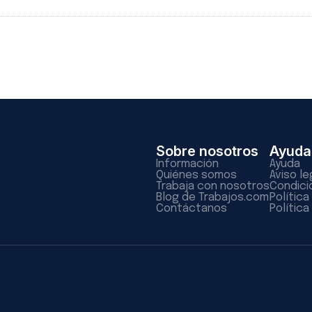
Sobre nosotros
Ayuda
Información
Ayuda
Quiénes somos
Aviso le
Trabaja con nosotros
Condici
Blog de Trabajos.com
Polític
Contáctanos
Política