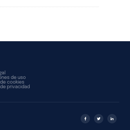
gal
ones de uso
a de cookies
 de privacidad