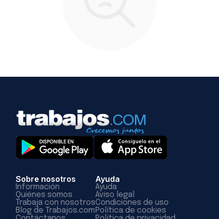
Sobre nosotros
Ayuda
Información
Ayuda
Quiénes somos
Aviso legal
Trabaja con nosotros
Condiciones de uso
Blog de Trabajos.com
Política de cookies
Contáctanos
Política de privacidad