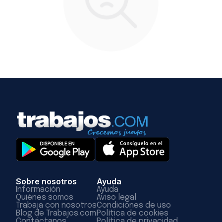
Sobre nosotros
Ayuda
Información
Ayuda
Quiénes somos
Aviso legal
Trabaja con nosotros
Condiciones de uso
Blog de Trabajos.com
Política de cookies
Contáctanos
Política de privacidad