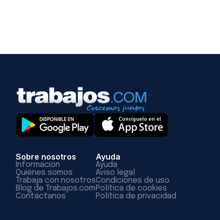
Sobre nosotros
Ayuda
Información
Ayuda
Quiénes somos
Aviso legal
Trabaja con nosotros
Condiciones de uso
Blog de Trabajos.com
Política de cookies
Contáctanos
Política de privacidad