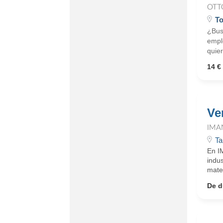
OTT
To
¿Busc
emple
quier
14 € 
Ve
IMA
Ta
En I
indus
mater
De d