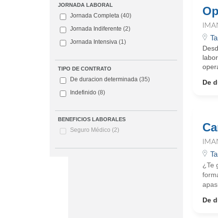
JORNADA LABORAL
Op
Jornada Completa
(40)
IMA
Jornada Indiferente
(2)
Ta
Jornada Intensiva
(1)
Desd
labo
oper
TIPO DE CONTRATO
De duracion determinada
(35)
De d
Indefinido
(8)
BENEFICIOS LABORALES
Car
Seguro Médico
(2)
IMA
Ta
¿Te g
forma
apasi
De d