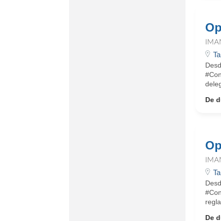
Op
IMA
Ta
Desd
#Con
dele
De d
Op
IMA
Ta
Desd
#Con
regla
De d