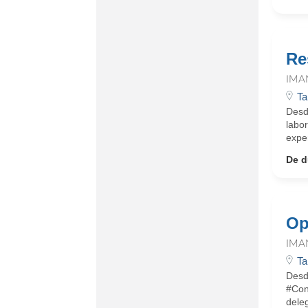
Re
IMA
Ta
Desd
labo
exper
De d
Op
IMA
Ta
Desd
#Con
dele