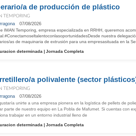
erario/a de producción de plástico
N TEMPORING
rragona
07/08/2026
e IMAN Temporing, empresa especializada en RRHH, queremos acompa
ral.#ConectamoseltalentoconlasoportunidadesDesde nuestra dele
arios/as de maquinaria de extrusión para una empresasituada en la Se
uracion determinada
Jornada Completa
retillero/a polivalente (sector plásticos
N TEMPORING
rragona
07/08/2026
ustaría unirte a una empresa pionera en la logística de pellets de pol
r parte de nuestro equipo en La Pobla de Mafumet. Si cuentas con expe
ona trabajar en un entorno industrial lleno de
uracion determinada
Jornada Completa