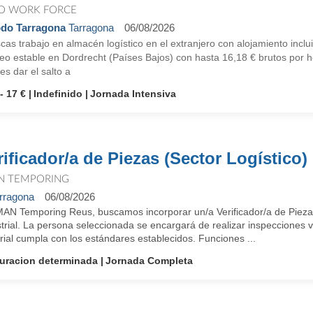
O WORK FORCE
do Tarragona
Tarragona
06/08/2026
as trabajo en almacén logístico en el extranjero con alojamiento incl
o estable en Dordrecht (Países Bajos) con hasta 16,18 € brutos por ho
es dar el salto a
- 17 €
Indefinido
Jornada Intensiva
rificador/a de Piezas (Sector Logístico)
N TEMPORING
rragona
06/08/2026
MAN Temporing Reus, buscamos incorporar un/a Verificador/a de Piezas 
trial. La persona seleccionada se encargará de realizar inspecciones v
ial cumpla con los estándares establecidos. Funciones ...
uracion determinada
Jornada Completa