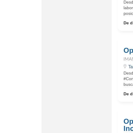
Desd
labo
posic
De d
Op
IMA
Ta
Desd
#Con
busc
De d
Op
In