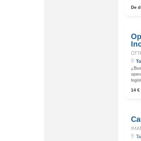
De d
Op
In
OTT
To
¿Busc
oper
logís
14 € 
Ca
IMA
Ta