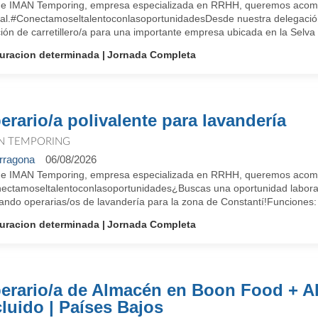
e IMAN Temporing, empresa especializada en RRHH, queremos acompa
ral.#ConectamoseltalentoconlasoportunidadesDesde nuestra delegaci
ión de carretillero/a para una importante empresa ubicada en la Selva
uracion determinada
Jornada Completa
erario/a polivalente para lavandería
N TEMPORING
rragona
06/08/2026
e IMAN Temporing, empresa especializada en RRHH, queremos acompañ
ectamoseltalentoconlasoportunidades¿Buscas una oportunidad labora
ando operarias/os de lavandería para la zona de Constantí!Funciones: 
uracion determinada
Jornada Completa
erario/a de Almacén en Boon Food + A
cluido | Países Bajos