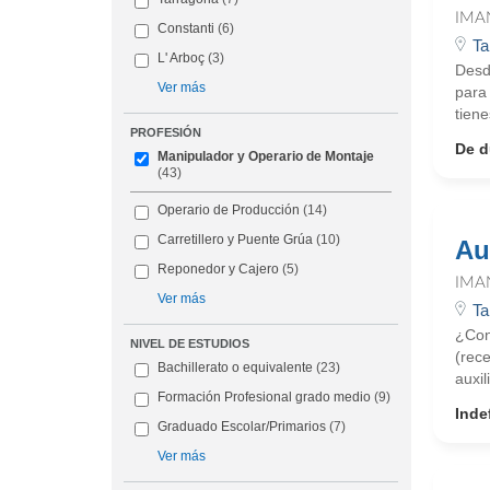
IMA
Constanti
(6)
Ta
L' Arboç
(3)
Desd
Ver más
para
tiene
PROFESIÓN
De d
Manipulador y Operario de Montaje
(43)
Operario de Producción
(14)
Carretillero y Puente Grúa
(10)
Au
Reponedor y Cajero
(5)
IMA
Ver más
Ta
¿Con
NIVEL DE ESTUDIOS
(rece
Bachillerato o equivalente
(23)
auxil
Formación Profesional grado medio
(9)
Inde
Graduado Escolar/Primarios
(7)
Ver más