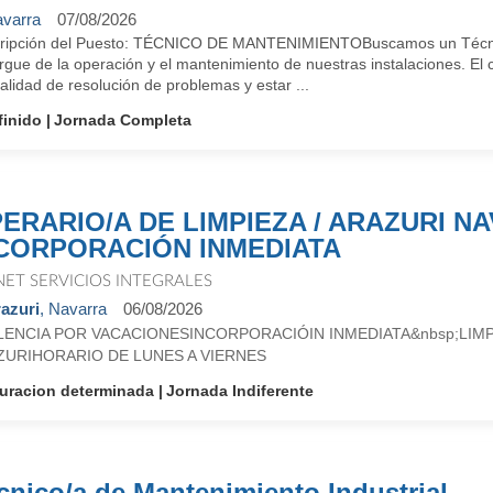
varra
07/08/2026
ripción del Puesto: TÉCNICO DE MANTENIMIENTOBuscamos un Técnic
gue de la operación y el mantenimiento de nuestras instalaciones. El c
lidad de resolución de problemas y estar ...
finido
Jornada Completa
ERARIO/A DE LIMPIEZA / ARAZURI NA
CORPORACIÓN INMEDIATA
NET SERVICIOS INTEGRALES
azuri
, Navarra
06/08/2026
LENCIA POR VACACIONESINCORPORACIÓIN INMEDIATA&nbsp;LIMP
ZURIHORARIO DE LUNES A VIERNES
uracion determinada
Jornada Indiferente
cnico/a de Mantenimiento Industrial