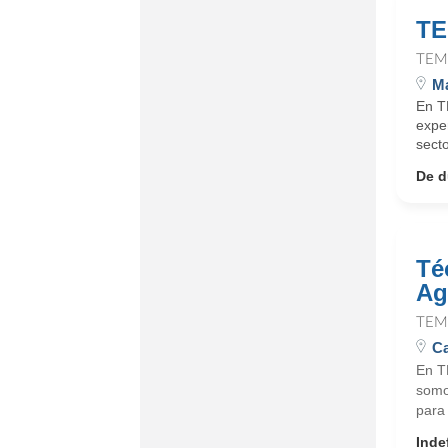
TE
TEM
Ma
En T
expe
sect
De d
Té
Ag
TEM
C
En T
somo
para 
Inde