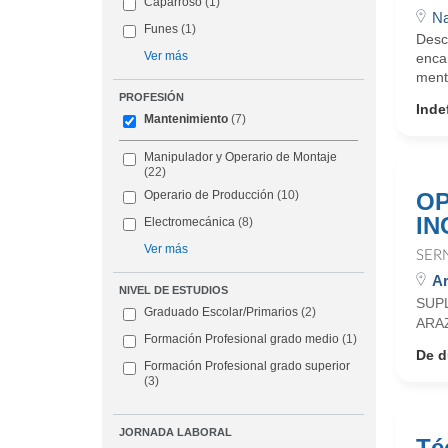
Caparroso
(1)
Na
Funes
(1)
Desc
Ver más
encar
menta
PROFESIÓN
Inde
Mantenimiento
(7)
Manipulador y Operario de Montaje
(22)
OP
Operario de Producción
(10)
IN
Electromecánica
(8)
Ver más
SER
Ar
NIVEL DE ESTUDIOS
SUP
Graduado Escolar/Primarios
(2)
ARA
Formación Profesional grado medio
(1)
De d
Formación Profesional grado superior
(3)
JORNADA LABORAL
Té