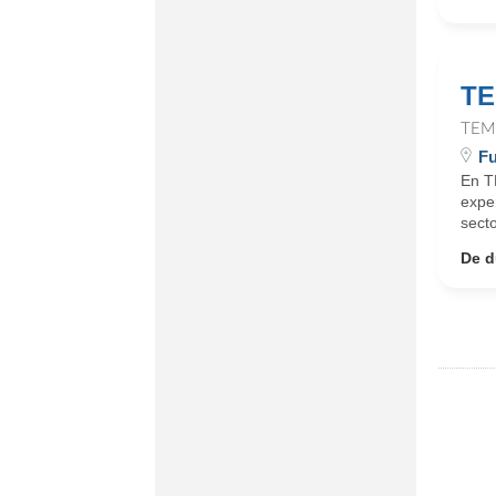
TE
TEM
F
En T
expe
sect
De d