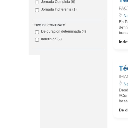
Jornada Completa
(6)
PAC
Jornada Indiferente
(1)
Na
En Pa
TIPO DE CONTRATO
defi
De duracion determinada
(4)
busca
Indefinido
(2)
Inde
Té
IMA
Na
Desd
#Con
basad
De d