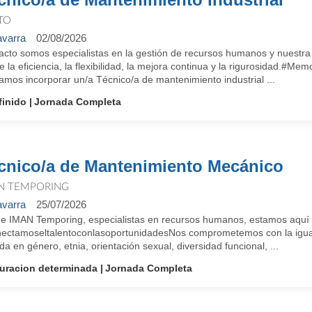
TO
varra
02/08/2026
cto somos especialistas en la gestión de recursos humanos y nuestra i
ne la eficiencia, la flexibilidad, la mejora continua y la rigurosida
mos incorporar un/a Técnico/a de mantenimiento industrial ...
finido
Jornada Completa
cnico/a de Mantenimiento Mecánico
N TEMPORING
varra
25/07/2026
e IMAN Temporing, especialistas en recursos humanos, estamos aquí pa
ectamoseltalentoconlasoportunidadesNos comprometemos con la igual
a en género, etnia, orientación sexual, diversidad funcional, ...
uracion determinada
Jornada Completa