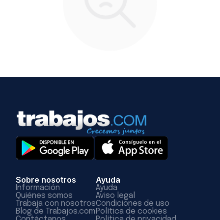
Sobre nosotros
Ayuda
Información
Ayuda
Quiénes somos
Aviso legal
Trabaja con nosotros
Condiciones de uso
Blog de Trabajos.com
Política de cookies
Contáctanos
Política de privacidad