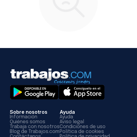
Sobre nosotros
Ayuda
Información
Ayuda
Quiénes somos
Aviso legal
Trabaja con nosotros
Condiciones de uso
Blog de Trabajos.com
Política de cookies
Contáctanos
Política de privacidad