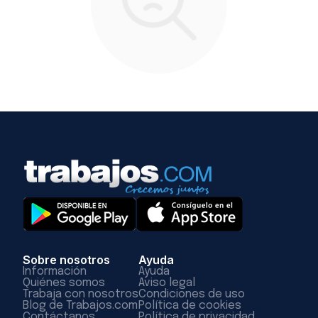
Sobre nosotros
Ayuda
Información
Ayuda
Quiénes somos
Aviso legal
Trabaja con nosotros
Condiciones de uso
Blog de Trabajos.com
Política de cookies
Contáctanos
Política de privacidad