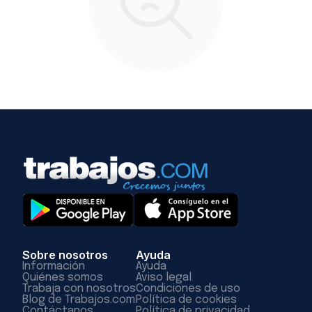
Sobre nosotros
Ayuda
Información
Ayuda
Quiénes somos
Aviso legal
Trabaja con nosotros
Condiciones de uso
Blog de Trabajos.com
Política de cookies
Contáctanos
Política de privacidad