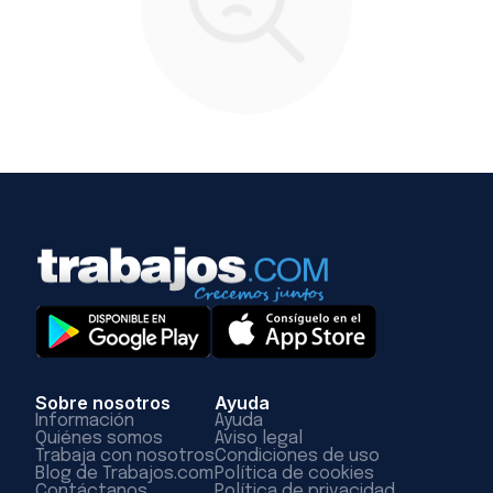
Sobre nosotros
Ayuda
Información
Ayuda
Quiénes somos
Aviso legal
Trabaja con nosotros
Condiciones de uso
Blog de Trabajos.com
Política de cookies
Contáctanos
Política de privacidad