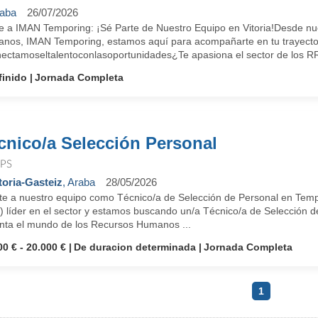
aba
26/07/2026
e a IMAN Temporing: ¡Sé Parte de Nuestro Equipo en Vitoria!Desde nue
nos, IMAN Temporing, estamos aquí para acompañarte en tu trayectori
ectamoseltalentoconlasoportunidades¿Te apasiona el sector de los RR
finido
Jornada Completa
cnico/a Selección Personal
PS
toria-Gasteiz
, Araba
28/05/2026
te a nuestro equipo como Técnico/a de Selección de Personal en Te
 líder en el sector y estamos buscando un/a Técnico/a de Selección de
nta el mundo de los Recursos Humanos ...
00 € - 20.000 €
De duracion determinada
Jornada Completa
1