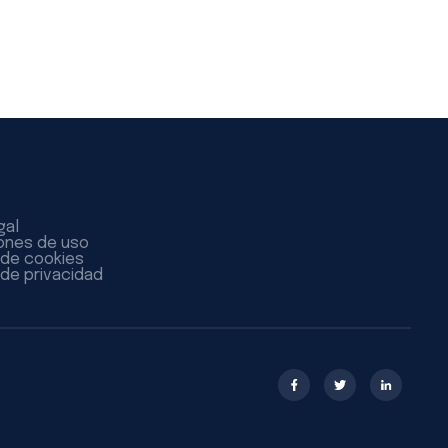
gal
ones de uso
a de cookies
 de privacidad