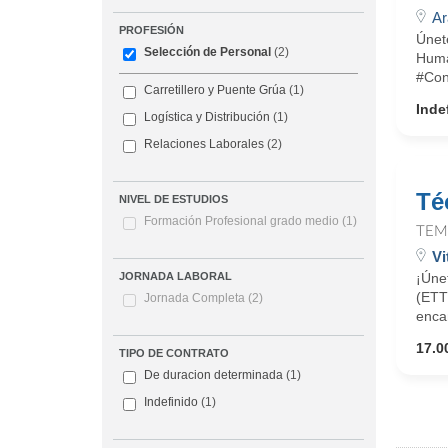
Ar
PROFESIÓN
Únet
Selección de Personal
(2)
Huma
#Con
Carretillero y Puente Grúa
(1)
Inde
Logística y Distribución
(1)
Relaciones Laborales
(2)
Té
NIVEL DE ESTUDIOS
Formación Profesional grado medio
(1)
TEM
Vi
¡Úne
JORNADA LABORAL
(ETT)
Jornada Completa
(2)
enca
17.0
TIPO DE CONTRATO
De duracion determinada
(1)
Indefinido
(1)