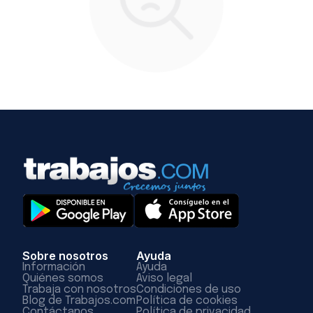
Sobre nosotros
Ayuda
Información
Ayuda
Quiénes somos
Aviso legal
Trabaja con nosotros
Condiciones de uso
Blog de Trabajos.com
Política de cookies
Contáctanos
Política de privacidad