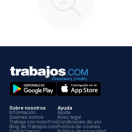
Sobre nosotros
Ayuda
Información
Ayuda
Quiénes somos
Aviso legal
Trabaja con nosotros
Condiciones de uso
Blog de Trabajos.com
Política de cookies
Contáctanos
Política de privacidad