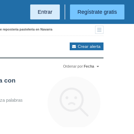
Entrar
Regístrate gratis
e reposteria pasteleria en Navarra
Crear alerta
Ordenar por
Fecha
a con
iza palabras