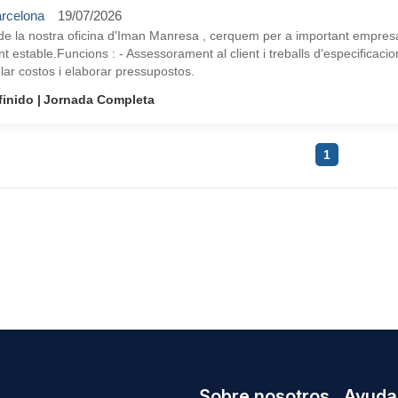
rcelona
19/07/2026
e la nostra oficina d'Iman Manresa , cerquem per a important empresa 
t estable.Funcions : - Assessorament al client i treballs d'especificacions
lar costos i elaborar pressupostos.
finido
Jornada Completa
1
Sobre nosotros
Ayuda