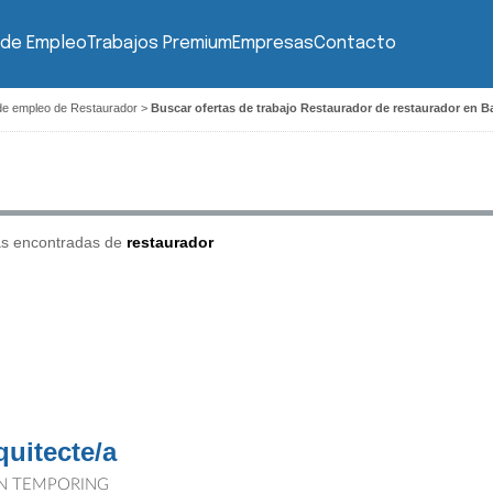
 de Empleo
Trabajos Premium
Empresas
Contacto
de empleo de Restaurador
>
Buscar ofertas de trabajo Restaurador de restaurador en B
as encontradas de
restaurador
quitecte/a
N TEMPORING