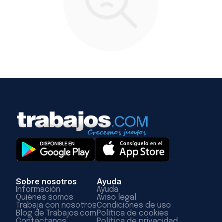
Sobre nosotros
Ayuda
Información
Ayuda
Quiénes somos
Aviso legal
Trabaja con nosotros
Condiciones de uso
Blog de Trabajos.com
Política de cookies
Contáctanos
Política de privacidad