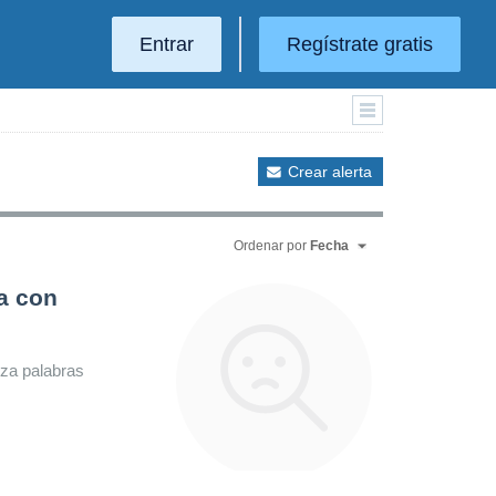
Entrar
Regístrate gratis
Crear alerta
Ordenar por
Fecha
a con
iza palabras