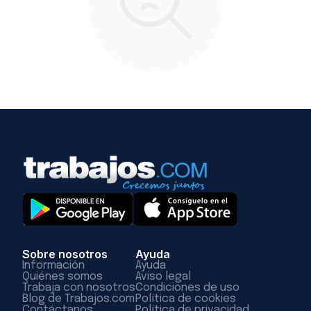
Sobre nosotros
Ayuda
Información
Ayuda
Quiénes somos
Aviso legal
Trabaja con nosotros
Condiciones de uso
Blog de Trabajos.com
Política de cookies
Contáctanos
Política de privacidad