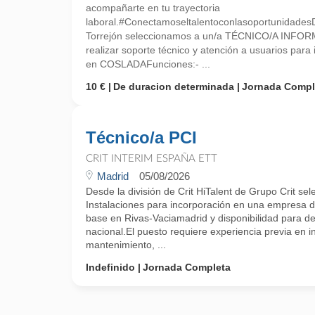
acompañarte en tu trayectoria
laboral.#ConectamoseltalentoconlasoportunidadesD
Torrejón seleccionamos a un/a TÉCNICO/A INFOR
realizar soporte técnico y atención a usuarios par
en COSLADAFunciones:- ...
10 €
De duracion determinada
Jornada Compl
Técnico/a PCI
CRIT INTERIM ESPAÑA ETT
Madrid
05/08/2026
Desde la división de Crit HiTalent de Grupo Crit s
Instalaciones para incorporación en una empresa de
base en Rivas-Vaciamadrid y disponibilidad para d
nacional.El puesto requiere experiencia previa en i
mantenimiento, ...
Indefinido
Jornada Completa