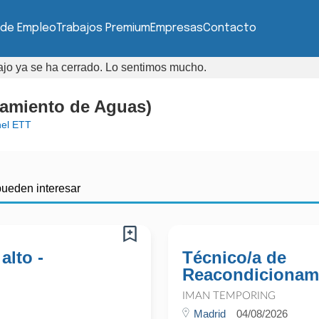
 de Empleo
Trabajos Premium
Empresas
Contacto
bajo ya se ha cerrado. Lo sentimos mucho.
tamiento de Aguas)
el ETT
pueden interesar
alto -
Técnico/a de
Reacondicionami
IMAN TEMPORING
Madrid
04/08/2026