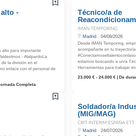
alto -
Técnico/a de
Reacondicionami
IMAN TEMPORING
Madrid
04/08/2026
Desde IMAN Temporing, empr
acompañarte en tu trayectoria 
s alto para importante
#Conectamoseltalentoconlasop
Valdeolmos - AlalpardoLa
estamos buscando a un/a Téc
e la división en el
Herramientas para trabajar im
mo enlace con el personal de
23.000 € - 24.000 €
De dura
Jornada Completa
Soldador/a Indus
(MIG/MAG)
CRIT INTERIM ESPAÑA ETT
Madrid
24/07/2026