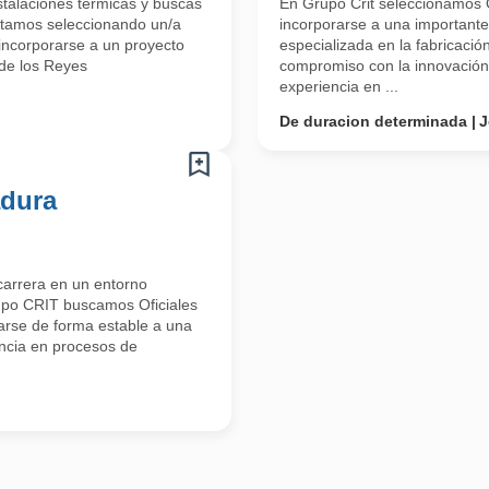
stalaciones térmicas y buscas
En Grupo Crit seleccionamos O
tamos seleccionando un/a
incorporarse a una importante
incorporarse a un proyecto
especializada en la fabricaci
de los Reyes
compromiso con la innovación, 
experiencia en ...
De duracion determinada
J
adura
 carrera en un entorno
rupo CRIT buscamos Oficiales
arse de forma estable a una
iencia en procesos de