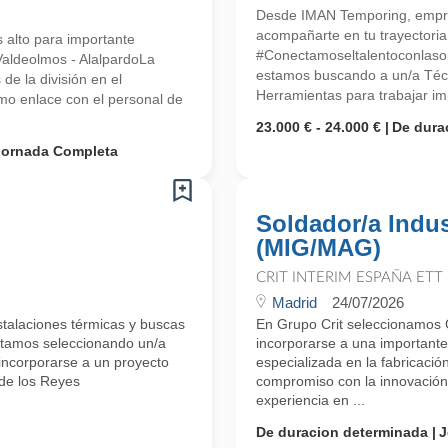
Desde IMAN Temporing, empr
acompañarte en tu trayectoria 
s alto para importante
#Conectamoseltalentoconlasop
Valdeolmos - AlalpardoLa
estamos buscando a un/a Téc
e la división en el
Herramientas para trabajar im
mo enlace con el personal de
23.000 € - 24.000 €
De dura
Jornada Completa
Soldador/a Indus
(MIG/MAG)
CRIT INTERIM ESPAÑA ETT
Madrid
24/07/2026
stalaciones térmicas y buscas
En Grupo Crit seleccionamos O
tamos seleccionando un/a
incorporarse a una importante
incorporarse a un proyecto
especializada en la fabricaci
de los Reyes
compromiso con la innovación, 
experiencia en ...
De duracion determinada
J