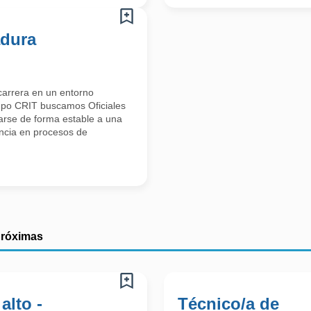
adura
 carrera en un entorno
rupo CRIT buscamos Oficiales
arse de forma estable a una
iencia en procesos de
próximas
alto -
Técnico/a de