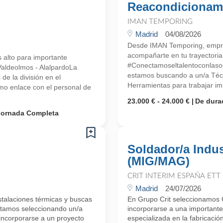
Reacondicionami
IMAN TEMPORING
Madrid
04/08/2026
Desde IMAN Temporing, empr
acompañarte en tu trayectoria 
s alto para importante
#Conectamoseltalentoconlasop
Valdeolmos - AlalpardoLa
estamos buscando a un/a Téc
e la división en el
Herramientas para trabajar im
mo enlace con el personal de
23.000 € - 24.000 €
De dura
Jornada Completa
Soldador/a Indus
(MIG/MAG)
CRIT INTERIM ESPAÑA ETT
Madrid
24/07/2026
stalaciones térmicas y buscas
En Grupo Crit seleccionamos O
tamos seleccionando un/a
incorporarse a una importante
incorporarse a un proyecto
especializada en la fabricaci