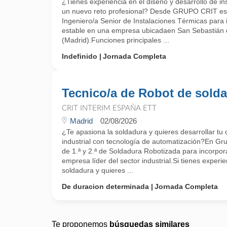
¿Tienes experiencia en el diseño y desarrollo de in
un nuevo reto profesional? Desde GRUPO CRIT es
Ingeniero/a Senior de Instalaciones Térmicas para 
estable en una empresa ubicadaen San Sebastián 
(Madrid).Funciones principales ...
Indefinido
Jornada Completa
Tecnico/a de Robot de sold
CRIT INTERIM ESPAÑA ETT
Madrid
02/08/2026
¿Te apasiona la soldadura y quieres desarrollar tu
industrial con tecnología de automatización?En G
de 1.ª y 2.ª de Soldadura Robotizada para incorpor
empresa líder del sector industrial.Si tienes exper
soldadura y quieres ...
De duracion determinada
Jornada Completa
Te proponemos
búsquedas similares