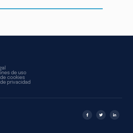
gal
ones de uso
a de cookies
 de privacidad